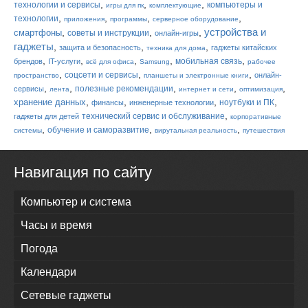
,
,
,
технологии и сервисы
компьютеры и
игры для пк
комплектующие
,
,
,
,
технологии
приложения
программы
серверное оборудование
устройства и
,
,
,
смартфоны
советы и инструкции
онлайн-игры
гаджеты
,
,
,
защита и безопасность
гаджеты китайских
техника для дома
,
,
,
,
,
мобильная связь
брендов
IT-услуги
всё для офиса
Samsung
рабочее
,
,
,
соцсети и сервисы
онлайн-
пространство
планшеты и электронные книги
,
,
,
,
,
полезные рекомендации
сервисы
лента
интернет и сети
оптимизация
,
,
,
,
хранение данных
ноутбуки и ПК
финансы
инженерные технологии
,
технический сервис и обслуживание
гаджеты для детей
корпоративные
,
,
,
обучение и саморазвитие
системы
вирутальная реальность
путешествия
Навигация по сайту
Компьютер и система
Часы и время
Погода
Календари
Сетевые гаджеты