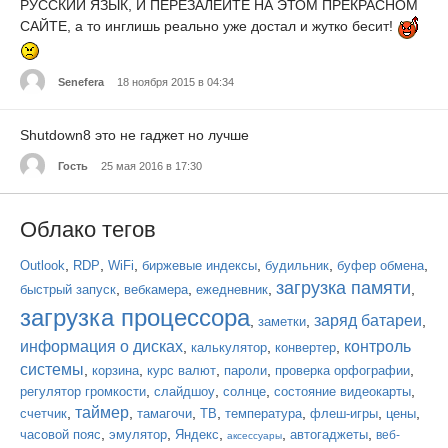
РУССКИЙ ЯЗЫК, И ПЕРЕЗАЛЕЙТЕ НА ЭТОМ ПРЕКРАСНОМ
САЙТЕ, а то инглишь реально уже достал и жутко бесит!
Senefera
18 ноября 2015 в 04:34
Shutdown8 это не гаджет но лучше
Гость
25 мая 2016 в 17:30
Облако тегов
,
,
,
,
,
,
Outlook
RDP
WiFi
биржевые индексы
будильник
буфер обмена
загрузка памяти
,
,
,
,
быстрый запуск
вебкамера
ежедневник
загрузка процессора
заряд батареи
,
,
,
заметки
информация о дисках
контроль
,
,
,
калькулятор
конвертер
системы
,
,
,
,
,
корзина
курс валют
пароли
проверка орфографии
,
,
,
,
регулятор громкости
слайдшоу
солнце
состояние видеокарты
таймер
,
,
,
,
,
,
,
счетчик
тамагочи
ТВ
температура
флеш-игры
цены
,
,
,
,
,
часовой пояс
эмулятор
Яндекс
автогаджеты
веб-
аксессуары